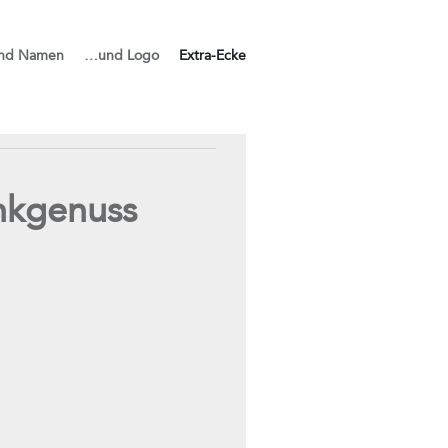
nd Namen
…und Logo
Extra-Ecke
nkgenuss