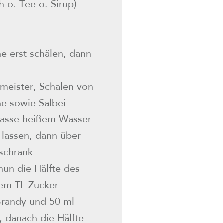
h o. Tee o. Sirup)
e erst schälen, dann
meister, Schalen von
e sowie Salbei
asse heißem Wasser
 lassen, dann über
schrank
nun die Hälfte des
nem TL Zucker
Brandy und 50 ml
, danach die Hälfte