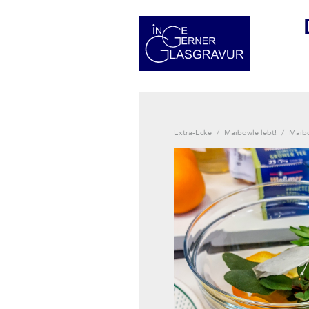
Extra-Ecke
/
Maibowle lebt!
/
Maib