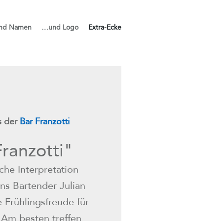
nd Namen
…und Logo
Extra-Ecke
s der
Bar Franzotti
ranzotti"
che Interpretation
ns Bartender Julian
e Frühlingsfreude für
Am besten treffen