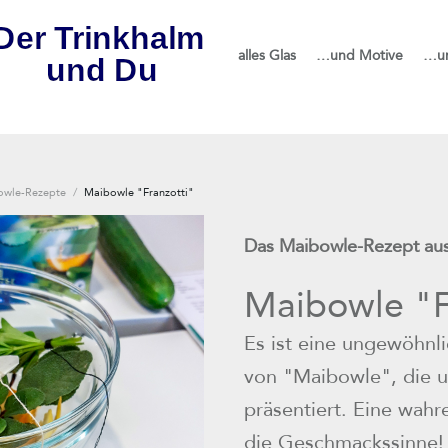
alles Glas
…und Motive
…u
owle-Rezepte
/
Maibowle "Franzotti"
Das Maibowle-Rezept au
Maibowle "F
Es ist eine ungewöhnli
von "Maibowle", die u
präsentiert. Eine wahr
die Geschmackssinne! 