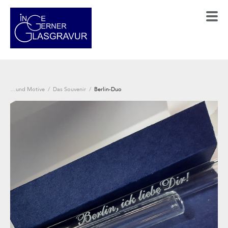
…und Motive
/
Das Souvenir
/
Berlin-Duo