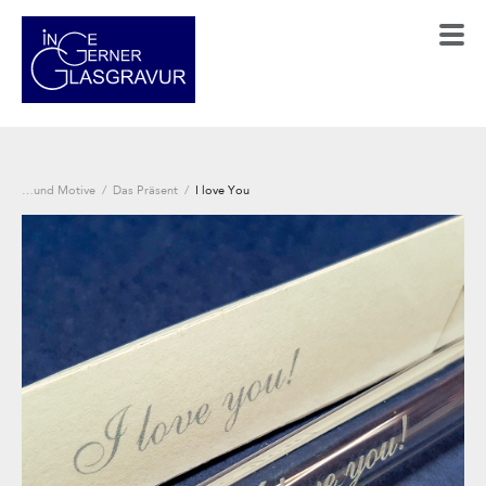
…und Motive
/
Das Präsent
/
I love You