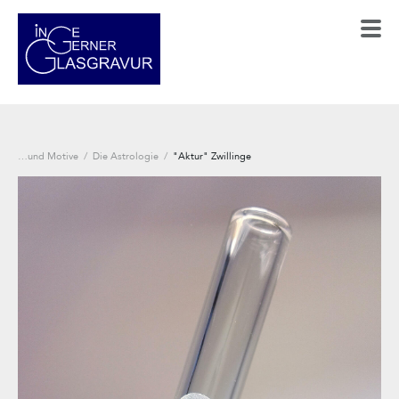
…und Motive
/
Die Astrologie
/
"Aktur" Zwillinge