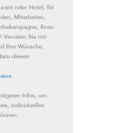
urant oder Hotel, für
den, Mitarbeiter,
Werbekampagne, Ihren
 Verraten Sie mir
nd Ihre Wünsche,
dazu diesen
avur
.
tigsten Infos, um
es, individuelles
können.