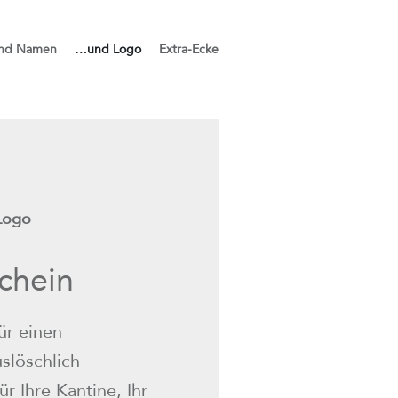
nd Namen
…und Logo
Extra-Ecke
 Logo
chein
für einen
slöschlich
ür Ihre Kantine, Ihr