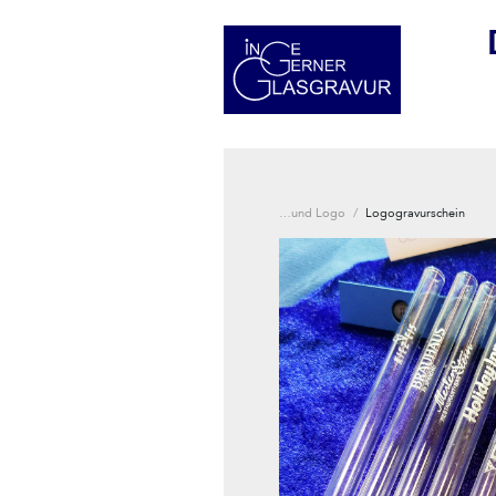
…und Logo
/
Logogravurschein